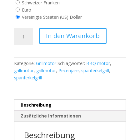
Schweizer Franken
Euro
Vereinigte Staaten (US) Dollar
GRILLMOTOR
In den Warenkorb
FÜR
SPANFERKEL
12V
Menge
Kategorie:
Grillmotor
Schlagwörter:
BBQ motor
,
grillmotor
,
grillmotor
,
Pecenjare
,
spanferkelgrill
,
spanferkelgrill
Beschreibung
Zusätzliche Informationen
Beschreibung